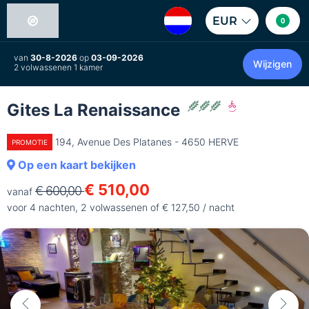
EUR
0
van
30-8-2026
op
03-09-2026
Wijzigen
2 volwassenen 1 kamer
Gites La Renaissance
194, Avenue Des Platanes - 4650 HERVE
PROMOTIE
Op een kaart bekijken
€ 510,00
€ 600,00
vanaf
voor 4 nachten, 2 volwassenen of € 127,50 / nacht