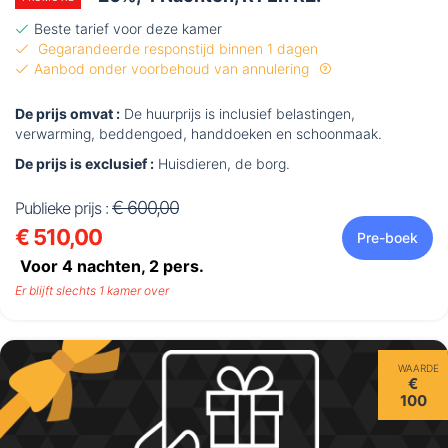
Beste tarief voor deze kamer
Gegarandeerde responstijd binnen 1 dagen
Aanbod onder voorbehoud van annulering
De prijs omvat :
De huurprijs is inclusief belastingen,
verwarming, beddengoed, handdoeken en schoonmaak.
De prijs is exclusief :
Huisdieren, de borg.
€ 600,00
Publieke prijs :
€ 510,00
Pre-boek
Voor 4 nachten,
2
pers.
Er blijft slechts 1 kamer over
WAARDE
€
100