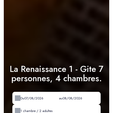
La Renaissance 1 - Gite 7
personnes, 4 chambres.
Du
au
1
chambre /
2
adultes