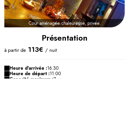
Cour aménagée chaleureuse, privée.
Présentation
113€
à partir de
/ nuit
Heure d'arrivée :
16:30
Heure de départ :
11:00
Capacité maximum :
7
Confirmation :
Différée (1 jour(s) maximum)
Lit(s) simple(s) :
3
Lit(s) double(s) :
2
Lit(s) bébé :
Oui
Appartement duplex de haut standing de 130m2 pour
professionnelles, couples, familles ou groupes d'amis.