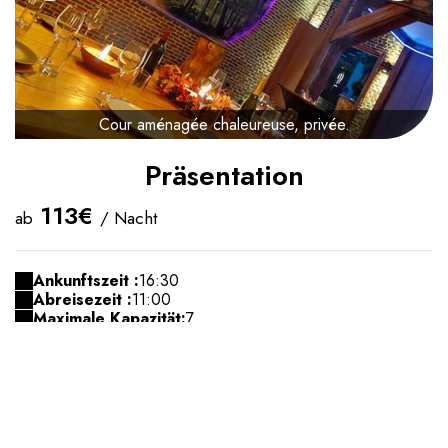
Cour aménagée chaleureuse, privée.
Präsentation
113€
ab
/ Nacht
Ankunftszeit :
16:30
Abreisezeit :
11:00
Maximale Kapazität:
7
Bestätigung :
Zeitversetzt (1 Tag(e) Höchstzahl)
Einzelbett(en):
3
Doppelbett(en) :
2
Babybett(en) :
Ja