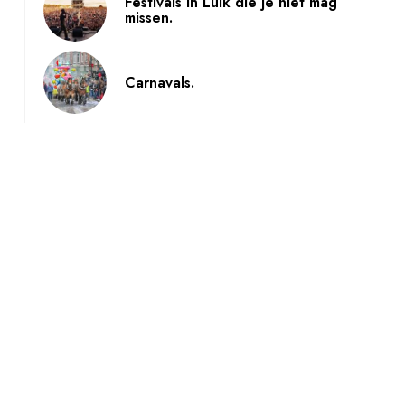
Festivals in Luik die je niet mag
missen.
image
Carnavals.