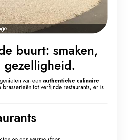
age
 de buurt: smaken,
 gezelligheid.
k genieten van een
authentieke culinaire
brasserieën tot verfijnde restaurants, er is
aurants
ucten en een warme sfeer.