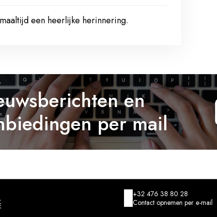
 maaltijd een heerlijke herinnering.
euwsberichten en
nbiedingen per mail
+32 476 38 80 28
,
Contact opnemen per e-mail
E