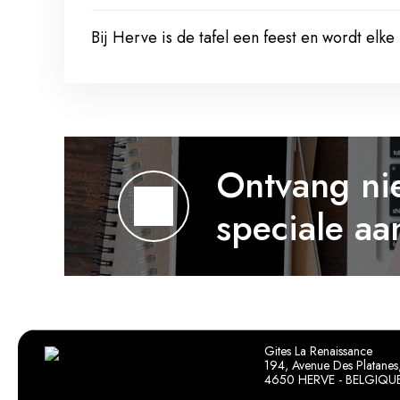
Bij Herve is de tafel een feest en wordt elke
Ontvang ni
speciale aa
Gites La Renaissance
194, Avenue Des Platanes
4650 HERVE - BELGIQU