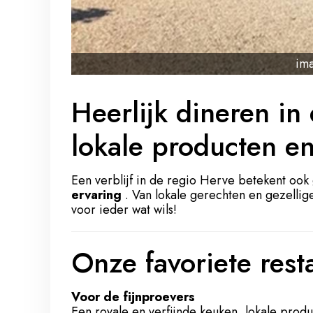
im
Heerlijk dineren in
lokale producten en
Een verblijf in de regio Herve betekent oo
ervaring
. Van lokale gerechten en gezellige 
voor ieder wat wils!
Onze favoriete rest
Voor de fijnproevers
Een royale en verfijnde keuken, lokale prod