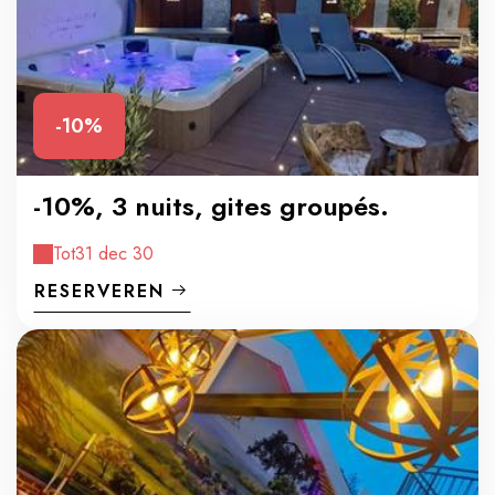
-10%
-10%, 3 nuits, gites groupés.
Tot
31 dec 30
RESERVEREN