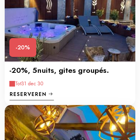
-20%
-20%, 5nuits, gites groupés.
Tot
31 dec 30
RESERVEREN